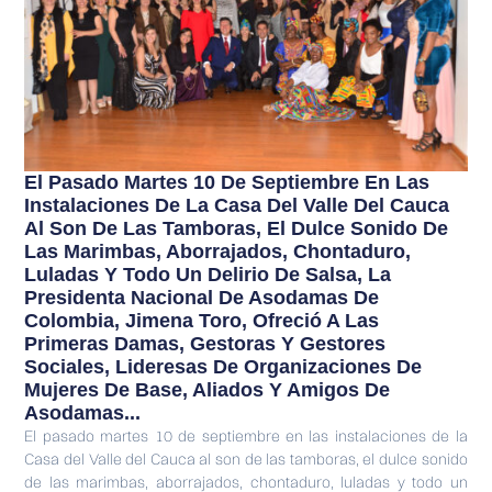
El Pasado Martes 10 De Septiembre En Las
Instalaciones De La Casa Del Valle Del Cauca
Al Son De Las Tamboras, El Dulce Sonido De
Las Marimbas, Aborrajados, Chontaduro,
Luladas Y Todo Un Delirio De Salsa, La
Presidenta Nacional De Asodamas De
Colombia, Jimena Toro, Ofreció A Las
Primeras Damas, Gestoras Y Gestores
Sociales, Lideresas De Organizaciones De
Mujeres De Base, Aliados Y Amigos De
Asodamas...
El pasado martes 10 de septiembre en las instalaciones de la
Casa del Valle del Cauca al son de las tamboras, el dulce sonido
de las marimbas, aborrajados, chontaduro, luladas y todo un