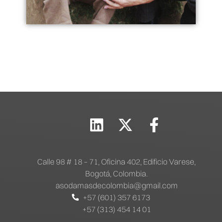
Calle 98 # 18 – 71, Oficina 402, Edificio Varese,
Bogotá, Colombia.
asodamasdecolombia@gmail.com
+57 (601) 357 6173
+57 (313) 454 14 01