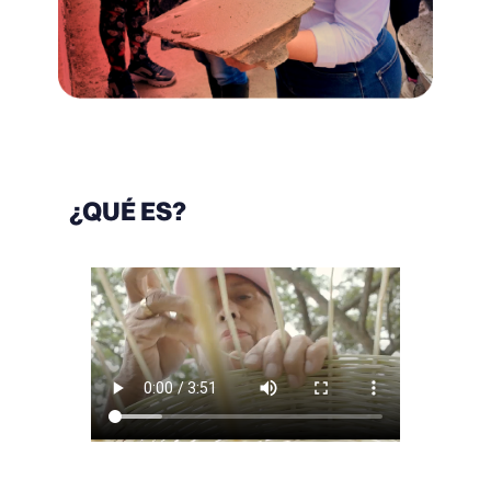
¿QUÉ ES?